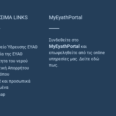
ΣΙΜΑ LINKS
MyEyathPortal
Συνδεθείτε στο
MyEyathPortal
και
είο Ύδρευσης ΕΥΑΘ
επωφεληθείτε από τις online
ρία της ΕΥΑΘ
υπηρεσίες μας. Δείτε εδώ
τητα του νερού
πως.
τική Απορρήτου
τόπου
 και προσωπικά
μένα
map