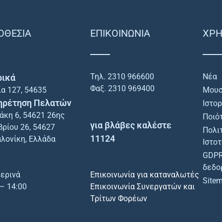
ΟΘΕΣΙΑ
ΕΠΙΚΟΙΝΩΝΙΑ
ΧΡΗ
Τηλ. 2310 966600
Νέα
ρικά
Φαξ. 2310 969400
ία 127, 54635
Μουσ
ηρέτηση Πελατών
Ιστο
άκη 6, 54621 26ης
Ποιό
για βλάβες καλέστε
ρίου 26, 54627
Πολι
11124
λονίκη, Ελλάδα
Ιστο
GDPR
δεδο
ερινά
Επικοινωνία για καταναλωτές
Site
 – 14:00
Επικοινωνία Συνεργατών και
Τρίτων Φορέων