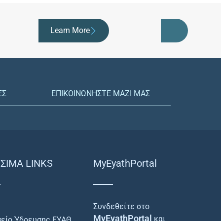
Learn More
ΕΣ
ΕΠΙΚΟΙΝΩΝΗΣΤΕ ΜΑΖΙ ΜΑΣ
ΣΙΜΑ LINKS
MyEyathPortal
Συνδεθείτε στο
MyEyathPortal
και
είο Ύδρευσης ΕΥΑΘ